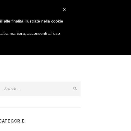
Login
Resta connesso:
×
alle finalità illustrate nella cookie
SHOP
NEWS
CONTATTI
ltra maniera, acconsenti all’uso
CATEGORIE