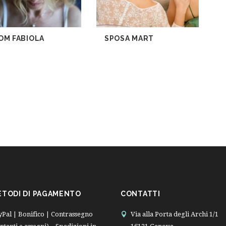
OM FABIOLA
SPOSA MART
ETODI DI PAGAMENTO
CONTATTI
yPal | Bonifico | Contrassegno
Via alla Porta degli Archi 1/1