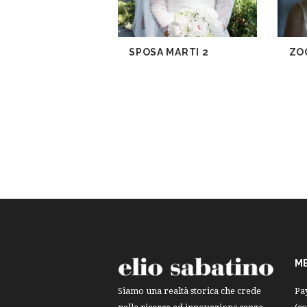
SPOSA MARTI 2
ZO
M
Pa
Siamo una realtà storica che crede