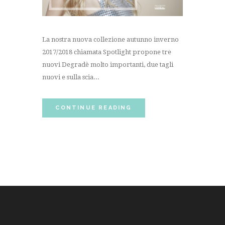
La nostra nuova collezione autunno inverno
2017/2018 chiamata Spotlight propone tre
nuovi Degradè molto importanti, due tagli
nuovi e sulla scia...
CONTINUE READING