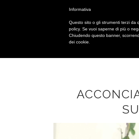
Chiama
+39 010 592914
Informativa
Questo sito o gli strumenti terzi da q
policy. Se vuoi saperne di più o neg
Chiudendo questo banner, scorrendo
dei cookie.
ACCONCI
SU