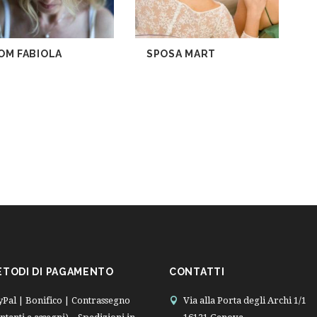
OM FABIOLA
SPOSA MART
ETODI DI PAGAMENTO
CONTATTI
yPal | Bonifico | Contrassegno
Via alla Porta degli Archi 1/1