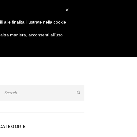
Login
Resta connesso:
×
alle finalità illustrate nella cookie
SHOP
NEWS
CONTATTI
ltra maniera, acconsenti all’uso
CATEGORIE