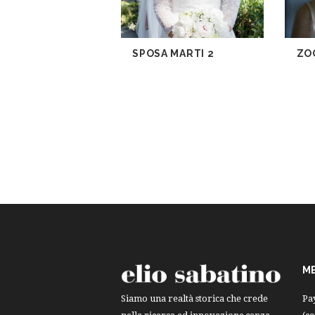
SPOSA MARTI 2
ZO
M
Pa
Siamo una realtà storica che crede