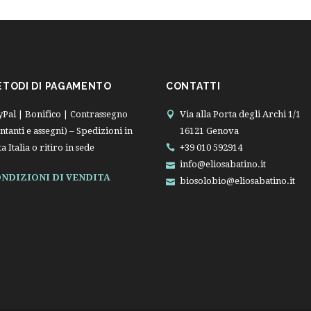
ETODI DI PAGAMENTO
CONTATTI
yPal | Bonifico | Contrassegno
Via alla Porta degli Archi 1/1
ntanti e assegni) – Spedizioni in
16121 Genova
ta Italia o ritiro in sede
+39 010 592914
info@eliosabatino.it
NDIZIONI DI VENDITA
biosolobio@eliosabatino.it