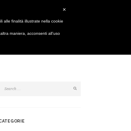
Login
Resta connesso:
×
alle finalità illustrate nella cookie
SHOP
NEWS
CONTATTI
ltra maniera, acconsenti all’uso
CATEGORIE