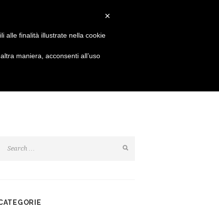
Login
Resta connesso:
×
alle finalità illustrate nella cookie
SHOP
NEWS
CONTATTI
ltra maniera, acconsenti all’uso
CATEGORIE