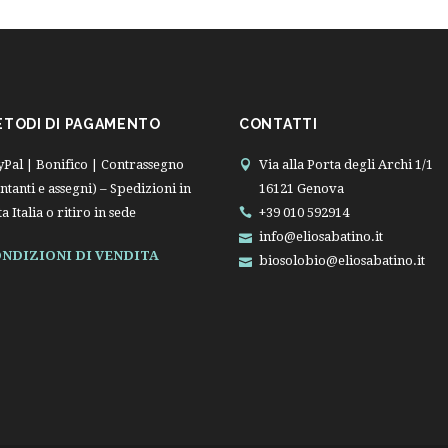
ETODI DI PAGAMENTO
CONTATTI
yPal | Bonifico | Contrassegno
Via alla Porta degli Archi 1/1
ntanti e assegni) – Spedizioni in
16121 Genova
ta Italia o ritiro in sede
+39 010 592914
info@eliosabatino.it
NDIZIONI DI VENDITA
biosolobio@eliosabatino.it