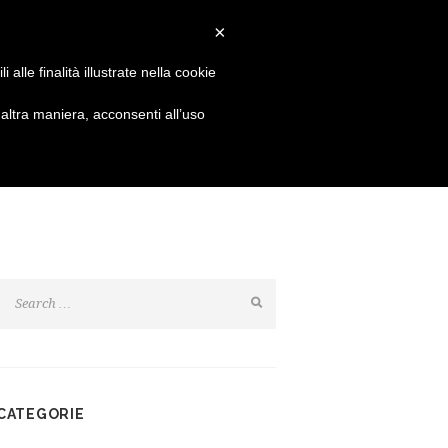
Login
Resta connesso:
×
alle finalità illustrate nella cookie
SHOP
NEWS
CONTATTI
ltra maniera, acconsenti all’uso
CATEGORIE