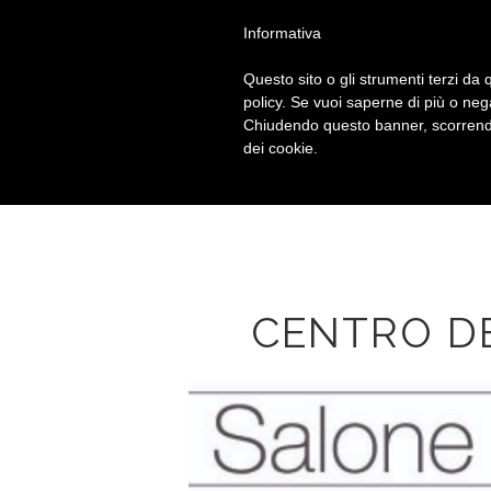
Chiama
+39 010 592914
Informativa
Questo sito o gli strumenti terzi da q
policy. Se vuoi saperne di più o neg
Chiudendo questo banner, scorrendo
dei cookie.
CENTRO D