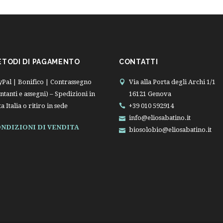
ETODI DI PAGAMENTO
CONTATTI
yPal | Bonifico | Contrassegno
Via alla Porta degli Archi 1/1
ntanti e assegni) – Spedizioni in
16121 Genova
ta Italia o ritiro in sede
+39 010 592914
info@eliosabatino.it
NDIZIONI DI VENDITA
biosolobio@eliosabatino.it