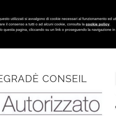
uesto utilizzati si avvalgono di cookie necessari al funzionamento ed utili 
are il consenso a tutti o ad alcuni cookie, consulta la
cookie policy
.
HOME
IL TEAM
SERVIZI
GALLERIA
 questa pagina, cliccando su un link o proseguendo la navigazione in a
EGRADÈ CONSEIL