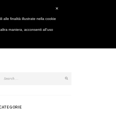
Login
Resta connesso:
×
alle finalità illustrate nella cookie
SHOP
NEWS
CONTATTI
ltra maniera, acconsenti all’uso
CATEGORIE