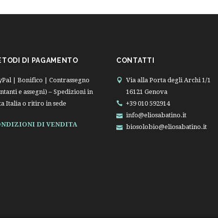
ETODI DI PAGAMENTO
CONTATTI
yPal | Bonifico | Contrassegno
Via alla Porta degli Archi 1/1
ntanti e assegni) – Spedizioni in
16121 Genova
ta Italia o ritiro in sede
+39 010 592914
info@eliosabatino.it
NDIZIONI DI VENDITA
biosolobio@eliosabatino.it