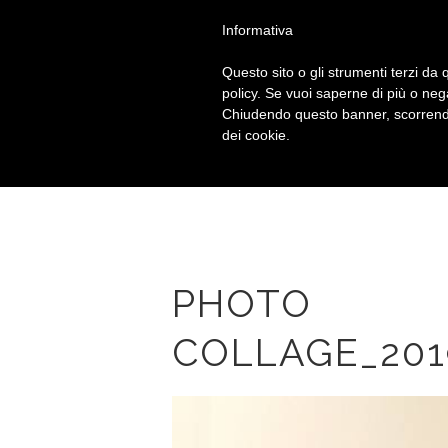
Chiama
+39 010 592914
Informativa
Questo sito o gli strumenti terzi da q
policy. Se vuoi saperne di più o neg
Chiudendo questo banner, scorrendo
dei cookie.
PHOTO
COLLAGE_201