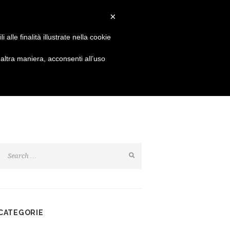
Login
Resta connesso:
×
alle finalità illustrate nella cookie
SHOP
NEWS
CONTATTI
ltra maniera, acconsenti all’uso
CATEGORIE