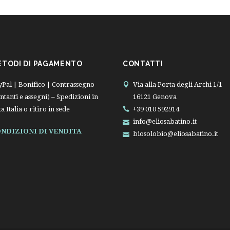
ETODI DI PAGAMENTO
CONTATTI
yPal | Bonifico | Contrassegno
Via alla Porta degli Archi 1/1
ntanti e assegni) – Spedizioni in
16121 Genova
ta Italia o ritiro in sede
+39 010 592914
info@eliosabatino.it
NDIZIONI DI VENDITA
biosolobio@eliosabatino.it