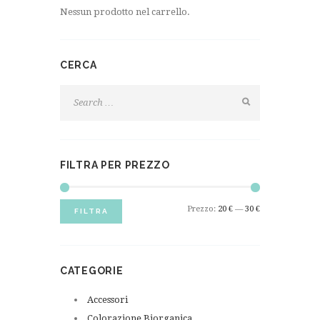
Nessun prodotto nel carrello.
CERCA
FILTRA PER PREZZO
Prezzo
Prezzo
Prezzo:
20 €
—
30 €
FILTRA
Min
Max
CATEGORIE
Accessori
Colorazione Biorganica