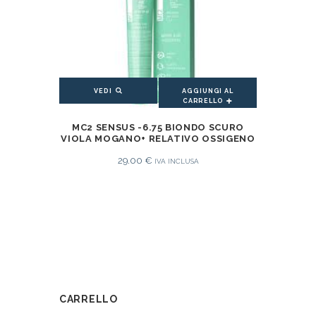
AGGIUNGI AL
VEDI
CARRELLO
AGGIUNGI AL CARRELLO
MC2 SENSUS -6.75 BIONDO SCURO
VIOLA MOGANO+ RELATIVO OSSIGENO
29.00
€
IVA INCLUSA
CARRELLO