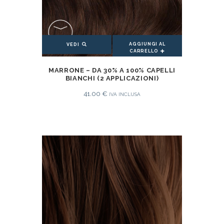
AGGIUNGI AL
VEDI
CARRELLO
AGGIUNGI AL CARRELLO
MARRONE – DA 30% A 100% CAPELLI
BIANCHI (2 APPLICAZIONI)
41.00
€
IVA INCLUSA