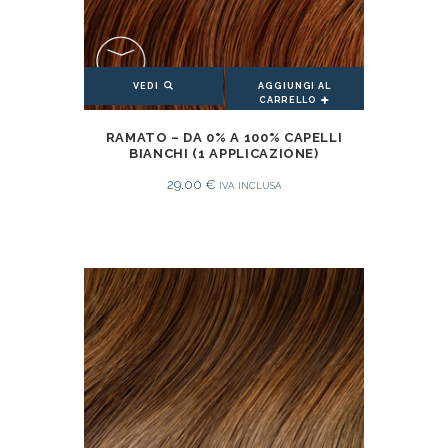
AGGIUNGI AL
VEDI
CARRELLO
AGGIUNGI AL CARRELLO
RAMATO – DA 0% A 100% CAPELLI
BIANCHI (1 APPLICAZIONE)
29.00
€
IVA INCLUSA