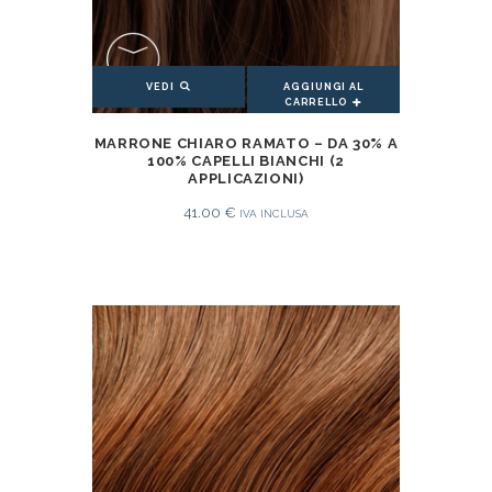
AGGIUNGI AL
VEDI
CARRELLO
AGGIUNGI AL CARRELLO
MARRONE CHIARO RAMATO – DA 30% A
100% CAPELLI BIANCHI (2
APPLICAZIONI)
41.00
€
IVA INCLUSA