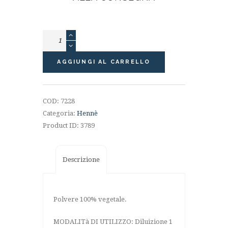
Marrone
scuro
/
AGGIUNGI AL CARRELLO
nero
-
da
COD:
7228
30%
Categoria:
Hennè
a
Product ID:
3789
100%
capelli
bianchi
Descrizione
(2
applicazioni)
quantità
Polvere 100% vegetale.
MODALITà DI UTILIZZO: Diluizione 1