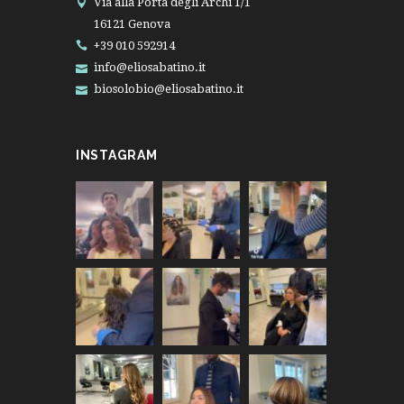
Via alla Porta degli Archi 1/1
16121 Genova
+39 010 592914
info@eliosabatino.it
biosolobio@eliosabatino.it
INSTAGRAM